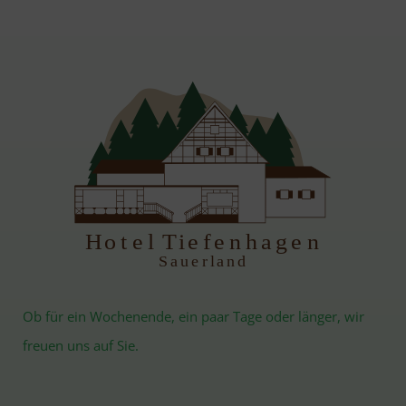
H
otel Tiefenhagen
S
auerland
Ob für ein Wochenende, ein paar Tage oder länger, wir
freuen uns auf Sie.