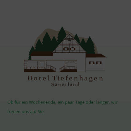
H
otel Tiefenhagen
S
auerland
Ob für ein Wochenende, ein paar Tage oder länger, wir
freuen uns auf Sie.