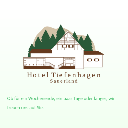
H
otel Tiefenhagen
S
auerland
Ob für ein Wochenende, ein paar Tage oder länger, wir
freuen uns auf Sie.