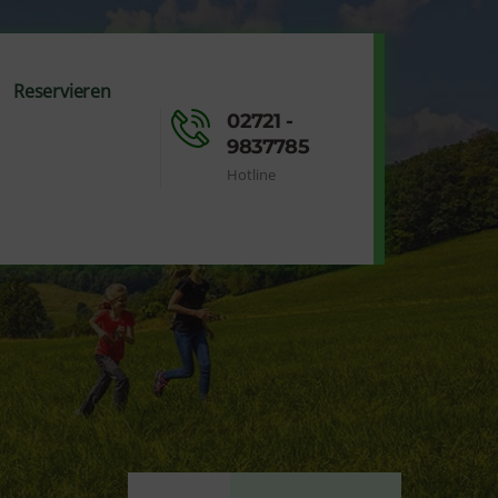
Reservieren
02721 -
9837785
Hotline