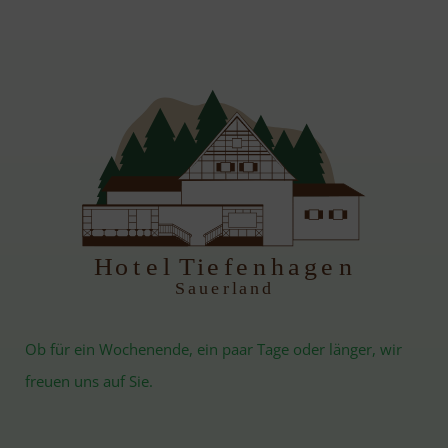
H
otel Tiefenhagen
S
auerland
Ob für ein Wochenende, ein paar Tage oder länger, wir
freuen uns auf Sie.