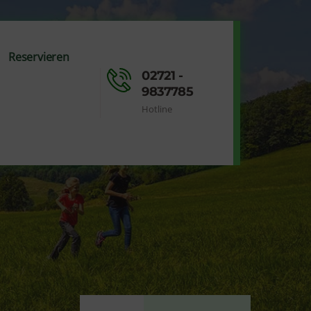
Reservieren
02721 -
9837785
Hotline