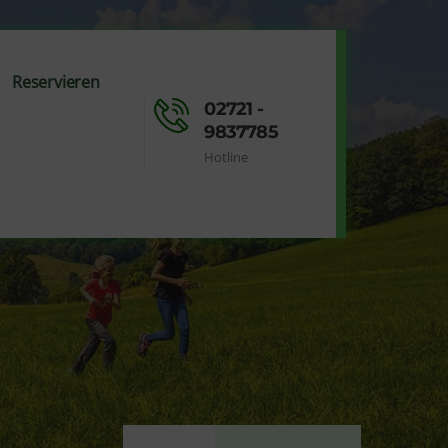
Reservieren
02721 -
9837785
Hotline