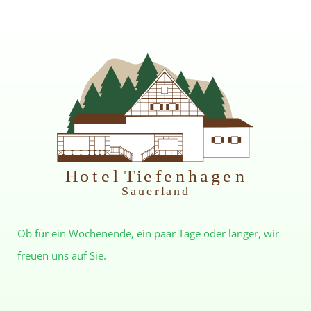
H
otel Tiefenhagen
S
auerland
Ob für ein Wochenende, ein paar Tage oder länger, wir
freuen uns auf Sie.